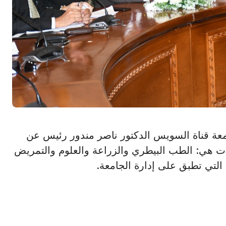
علن رئيس جامعة قناة السويس الدكتور ناصر مندور رئيس عن
210001/2 على خمس كليات هي: الطب البيطري والزراعة والعلوم والتمريض