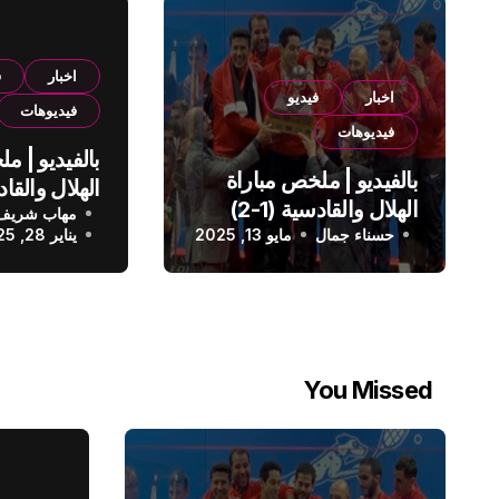
اخبار
ف
اخبار
فيديو
فيديوهات
فيديوهات
بالفيديو | م
بالفيديو | ملخص مباراة
الهلال والقادسية (1-2)
مهاب شريف
الدوري الس
حسناء جمال
الدوري السعودي
مايو 13, 2025
يناير 28, 2025
You Missed