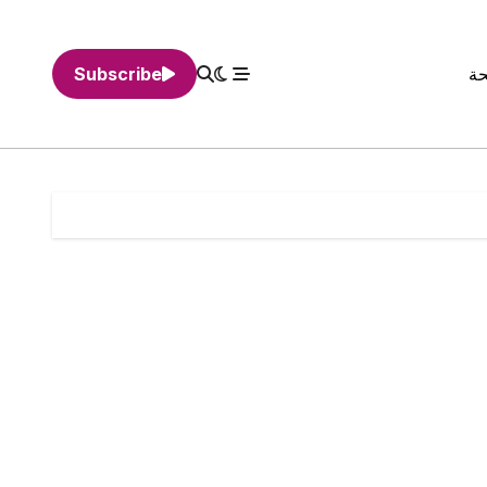
حة
Subscribe