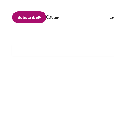
حة
Subscribe