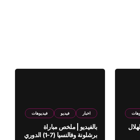
وهات
اخبار
فيديو
فيديوهات
هلال
بالفيديو | ملخص مباراة
برشلونة وفالنسيا (7-1) الدوري