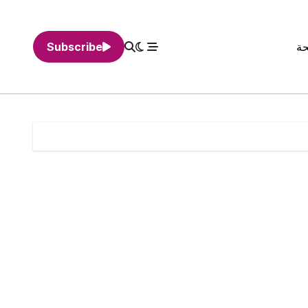
حة
Subscribe