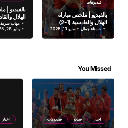
فيديوهات
بالفيديو | م
بالفيديو | ملخص مباراة
الهلال والقادسية (1-2)
مهاب شريف
الدوري الس
حسناء جمال
الدوري السعودي
مايو 13, 2025
يناير 28, 2025
You Missed
اخبار
فيديو
فيديوهات
اخبار