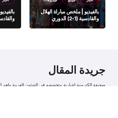
اخبار
فيديو
فيديوهات
اخبار
بالفيديو | ملخص مباراة الهلال
بالفيديو
والقادسية (1-2) الدوري
السعودي
السعود
جريدة المقال
صحيفة إلكترونية اخبارية متخصصه فى الشئون العربية واهم الا
r