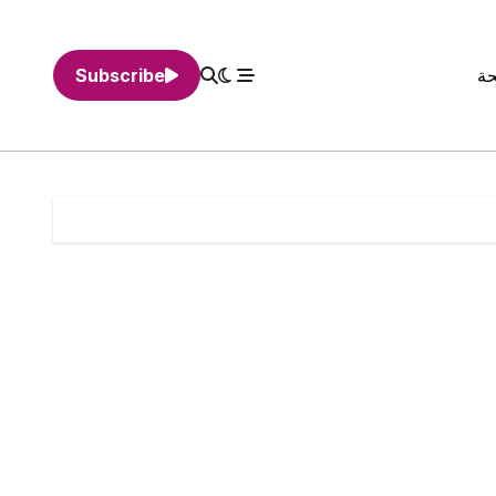
حة
Subscribe