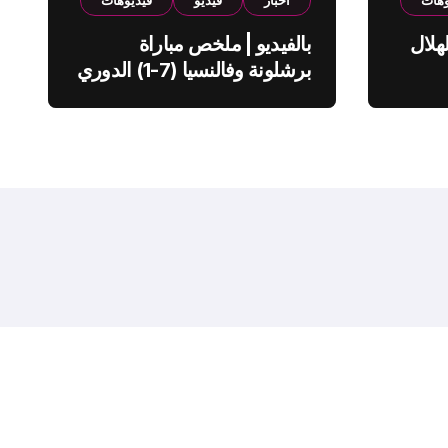
وهات
اخبار
فيديو
فيديوهات
هلال
بالفيديو | ملخص مباراة
برشلونة وفالنسيا (7-1) الدوري
الاسباني