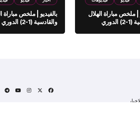
فيديو
فيديوهات
اخبار
فيديو
فيدي
 | ملخص مباراة الهلال
بالفيديو | ملخص مباراة ال
والقادسية (1-2) الدوري
والقادسية (1-2) الدوري
ي
السعودي
خبار
.
Copyright © All rights reserved
|
BlogData
by
Themeansa