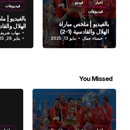
اخبار
فيديو
فيديوهات
فيديوهات
بالفيديو | م
بالفيديو | ملخص مباراة
الهلال والقادسية (1-2)
مهاب شريف
الدوري الس
حسناء جمال
الدوري السعودي
مايو 13, 2025
يناير 28, 2025
You Missed