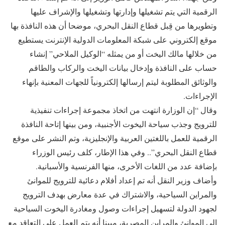
الرقمية التي يتم تشغيلها وإدارتها وتشغيلها والإشراف عليها
وتطويرها من قِبل قطاع النقل البحري، موضحا أن هذه النافذة بها
موقع إلكتروني على شبكة المعلومات الدولية الإنترنت يستطيع
من خلالها مالك اليخت أو من يمثله “الوكيل الملاحي” إنشاء
حساب على النافذة وإدخال بيانات اليخت والركاب والطاقم
والوثائق المطلوبة ليتم إرسالها إلكترونياً للجهات المعنية بإنهاء
الإجراءات.
وقال “إن الوزارة انتهت من اتخاذ مجموعة إجراءات تنفيذية
للترويج وجذب سياحة اليخوت الأجنبية، ومن بينها إتاحة النافذة
الرقمية للعمل باللغتين العربية والإنجليزية، وتم النشر على موقع
قطاع النقل البحري”.. وفي هذا الإطار، كلف رئيس الوزراء
بإضافة عدد من اللغات الأخرى، منها الفرنسية والأسبانية.
وأضاف وزير النقل أنه تم إعداد أفلام دعائية للترويج للموانئ
والمراين السياحية، والاشتراك في عدة معارض بهدف الترويج
لجهود الدولة لتسهيل إجراءات وصول ومغادرة اليخوت السياحية
إلى الموانئ والمراين المصرية، مبينا أنه يتم العمل على التعاقد مع