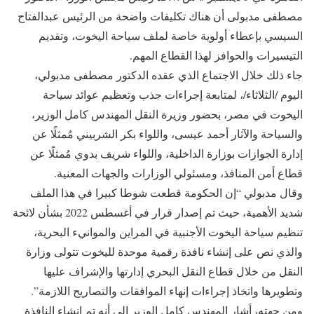
مصطفى مدبولى أن هناك تكليفات واضحة من الرئيس عبدالفتاح
السيسي بإعطاء أولوية خاصة لملف سياحة اليخوت، وتقديم
التيسيرات والحوافز لهذا القطاع المهم.
جاء ذلك خلال الاجتماع الذي عقده الدكتور مصطفى مدبولي،
اليوم /الثلاثاء/، لمتابعة إجراءات جذب وتعظيم عوائد سياحة
اليخوت في مصر، بحضور وزيرة النقل المهندس كامل الوزير،
والسياحة والآثار أحمد عيسى، واللواء بكر الشربيني مُمثلًا عن
إدارة الجوازات بوزارة الداخلية، واللواء شريف بدوي مُمثلًا عن
قطاع أمن المنافذ، ومسئولي الوزارات والجهات المعنية.
وقال مدبولي “إن الحكومة قطعت شوطا كبيرا في هذا الملف
شديد الأهمية، حيث تم إصدار قرار في أغسطس 2022 بشأن لائحة
تنظيم سياحة اليخوت الأجنبية في المراين والموانيء البحرية،
والذي نص على إنشاء نافذة رقمية موحدة لليخوت تتولى وزارة
النقل من خلال قطاع النقل البحري إدارتها والإشراف عليها
وتطويرها واتخاذ إجراءات إنهاء الموافقات والتصاريح اللازمة”.
ومن جهته، أشار المهندس كامل الوزير إلى أنه تم إنشاء النافذة