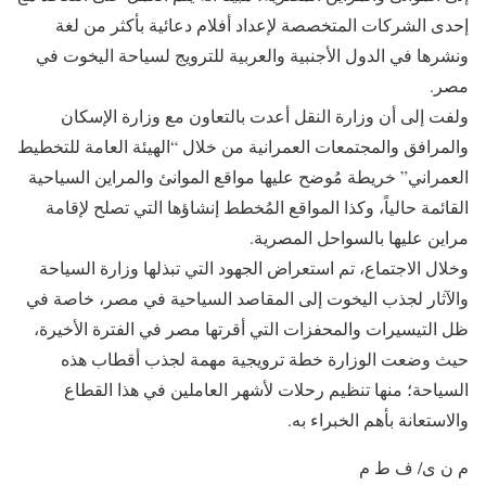
إحدى الشركات المتخصصة لإعداد أفلام دعائية بأكثر من لغة
ونشرها في الدول الأجنبية والعربية للترويج لسياحة اليخوت في
مصر.
ولفت إلى أن وزارة النقل أعدت بالتعاون مع وزارة الإسكان
والمرافق والمجتمعات العمرانية من خلال “الهيئة العامة للتخطيط
العمراني” خريطة مُوضح عليها مواقع الموانئ والمراين السياحية
القائمة حالياً، وكذا المواقع المُخطط إنشاؤها التي تصلح لإقامة
مراين عليها بالسواحل المصرية.
وخلال الاجتماع، تم استعراض الجهود التي تبذلها وزارة السياحة
والآثار لجذب اليخوت إلى المقاصد السياحية في مصر، خاصة في
ظل التيسيرات والمحفزات التي أقرتها مصر في الفترة الأخيرة،
حيث وضعت الوزارة خطة ترويجية مهمة لجذب أقطاب هذه
السياحة؛ منها تنظيم رحلات لأشهر العاملين في هذا القطاع
والاستعانة بأهم الخبراء به.
م ن ى/ ف ط م