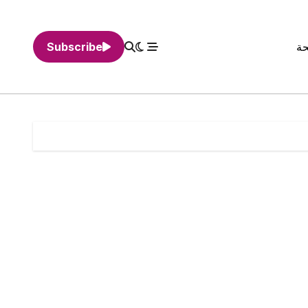
حة
Subscribe