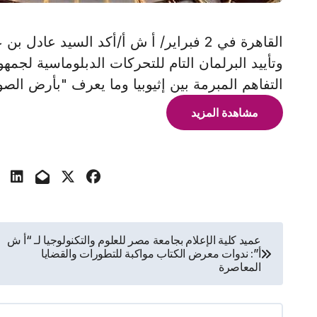
القاهرة في 2 فبراير/ أ ش أ/أكد السيد 
وتأييد البرلمان التام للتحركات الدبلوماسية لجمهو
التفاهم المبرمة بين إثيوبيا وما يعرف "بأرض الص
مشاهدة المزيد
تصفّح
عميد كلية الإعلام بجامعة مصر للعلوم والتكنولوجيا لـ “أ ش
أ”: ندوات معرض الكتاب مواكبة للتطورات والقضايا
المقالات
المعاصرة