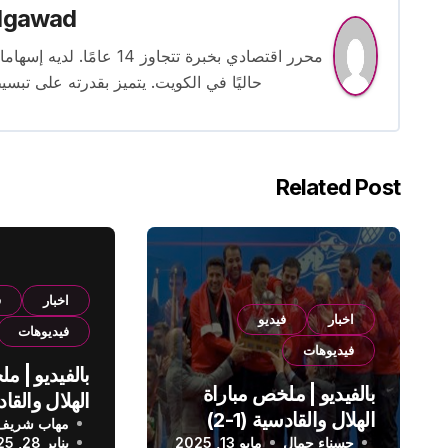
lgawad
محرر اقتصادي بخبرة تتجاوز
حاليًا في الكويت. يتميز بقدرته على تبسي
Related Post
اخبار
ف
اخبار
فيديو
فيديوهات
فيديوهات
بالفيديو | م
بالفيديو | ملخص مباراة
الهلال والقادسية (1-2)
مهاب شريف
الدوري الس
حسناء جمال
الدوري السعودي
مايو 13, 2025
يناير 28, 2025