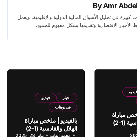
By
Amr Abde
 14 عامًا. لديه إسهامات كبيرة في تحليل الأسواق المالية الدولية والإقليمية، ويعمل
ط الأخبار الاقتصادية وتقديمها بشكل مفهوم للجميع.
يديو
اخبار
فيديو
فيديوهات
لخص مباراة
بالفيديو | ملخص مباراة
الهلال والقادسية (1-2)
الهلال والقادسية (1-2)
عودي
محمد إيهاب
الدوري السعودي
يناير 28, 2025