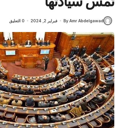
تمس سيادتها
By Amr Abdelgawad
فبراير 2, 2024
0 التعليق