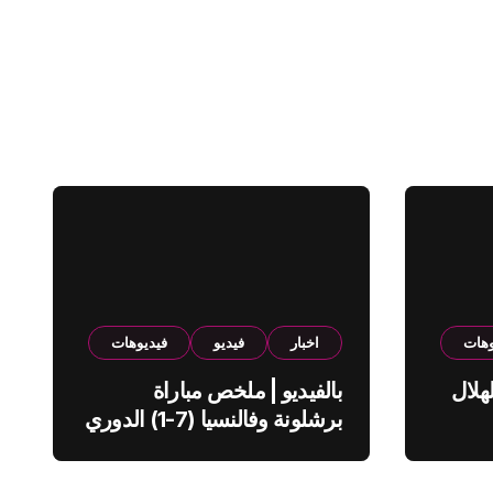
وهات
اخبار
فيديو
فيديوهات
هلال
بالفيديو | ملخص مباراة
برشلونة وفالنسيا (7-1) الدوري
الاسباني