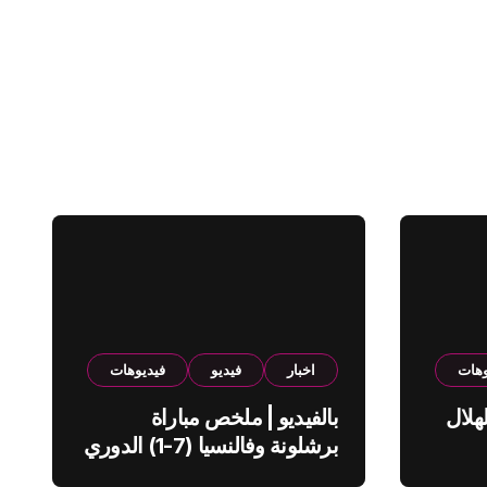
وهات
اخبار
فيديو
فيديوهات
هلال
بالفيديو | ملخص مباراة
برشلونة وفالنسيا (7-1) الدوري
الاسباني