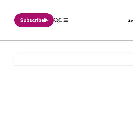
حة
Subscribe