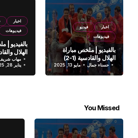
اخبار
ف
اخبار
فيديو
فيديوهات
فيديوهات
بالفيديو | م
بالفيديو | ملخص مباراة
الهلال والقادسية (1-2)
مهاب شريف
الدوري الس
حسناء جمال
الدوري السعودي
مايو 13, 2025
يناير 28, 2025
You Missed