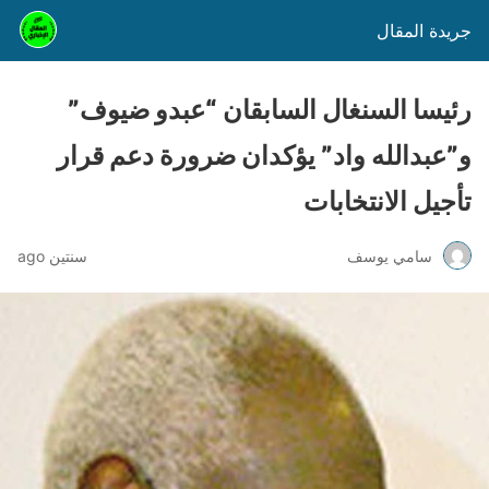
جريدة المقال
رئيسا السنغال السابقان “عبدو ضيوف”
و”عبدالله واد” يؤكدان ضرورة دعم قرار
تأجيل الانتخابات
سامي يوسف
سنتين ago