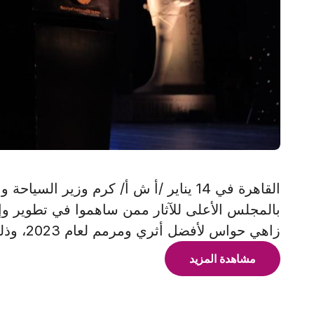
القاهرة في 14 يناير /أ ش أ/ كرم وزير ا
بالمجلس الأعلى للآثار ممن ساهموا في تطوير وإثر
زاهي حواس لأفضل أثري ومرمم لعام 2023، وذلك بمناسبة الاحتفال
مشاهدة المزيد