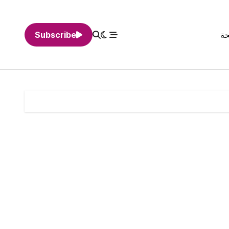
حة
Subscribe