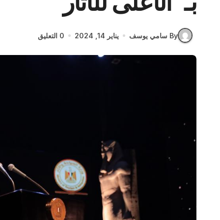
بـ”الأعلى للآثار”
By سامي يوسف
يناير 14, 2024
0 التعليق