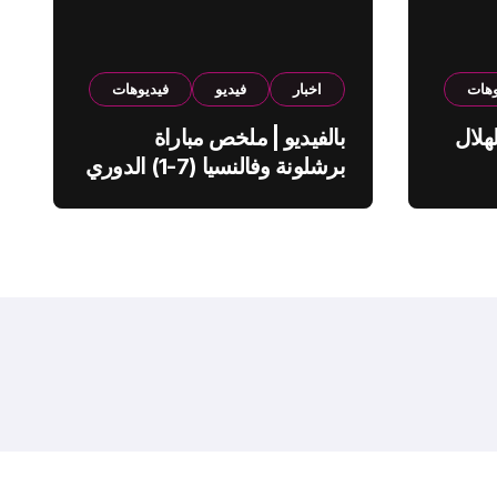
وهات
اخبار
فيديو
فيديوهات
هلال
بالفيديو | ملخص مباراة
برشلونة وفالنسيا (7-1) الدوري
الاسباني