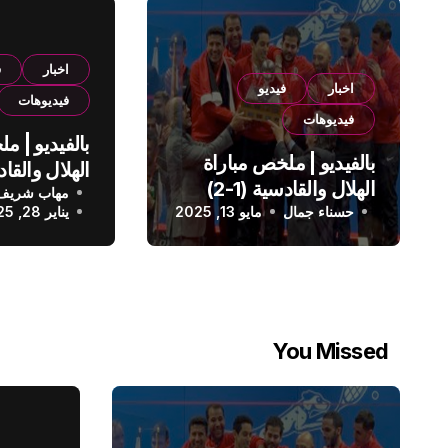
اخبار
ف
اخبار
فيديو
فيديوهات
فيديوهات
بالفيديو | م
بالفيديو | ملخص مباراة
الهلال والقادسية (1-2)
مهاب شريف
الدوري الس
حسناء جمال
الدوري السعودي
مايو 13, 2025
يناير 28, 2025
You Missed