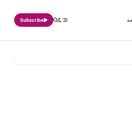
حة
Subscribe