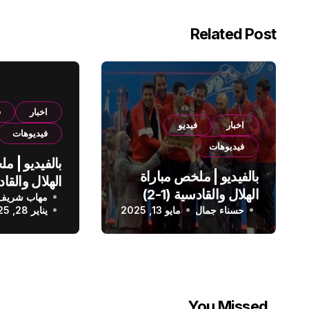
Related Post
اخبار
ف
اخبار
فيديو
فيديوهات
فيديوهات
بالفيديو | م
بالفيديو | ملخص مباراة
الهلال والقادسية (1-2)
مهاب شريف
الدوري الس
حسناء جمال
الدوري السعودي
مايو 13, 2025
يناير 28, 2025
You Missed