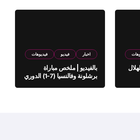
وهات
اخبار
فيديو
فيديوهات
هلال
بالفيديو | ملخص مباراة
برشلونة وفالنسيا (7-1) الدوري
الاسباني