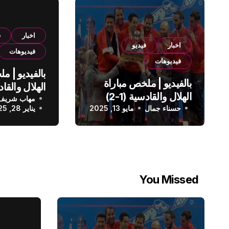
اخبار
ف
اخبار
فيديو
فيديوهات
فيديوهات
بالفيديو | م
بالفيديو | ملخص مباراة
الهلال والقادسية (1-2)
مهاب شريف
الدوري الس
حسناء جمال
الدوري السعودي
مايو 13, 2025
يناير 28, 2025
You Missed