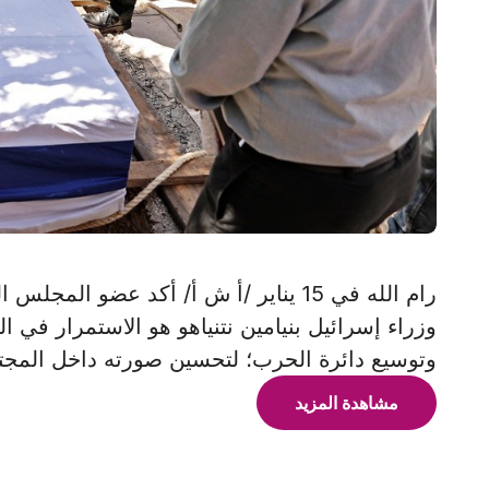
رام الله في 15 يناير /أ ش أ/ أكد عضو
وزراء إسرائيل بنيامين نتنياهو هو الاستمرار في ا
وتوسيع دائرة الحرب؛ لتحسين صورته داخل المجتم
مشاهدة المزيد