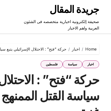
Ski
جريدة المقال
t
conten
صحيفة إلكترونية اخبارية متخصصه فى الشئون
العربية واهم الاخبار
Home
اخبار
حركة “فتح” : الاحتلال الإسرائيلي يتبع سي
اخبار
سياسة
فلسطين
حركة “فتح” : الاحتلال 
سياسة القتل الممنهج م