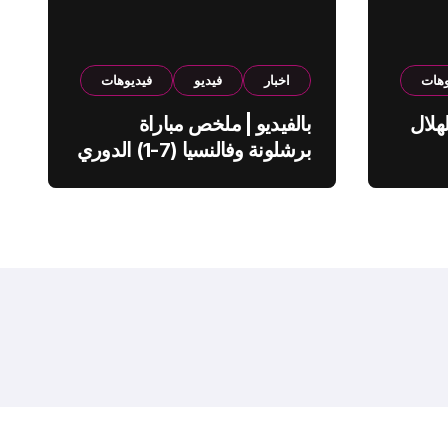
وهات
اخبار
فيديو
فيديوهات
هلال
بالفيديو | ملخص مباراة
برشلونة وفالنسيا (7-1) الدوري
الاسباني