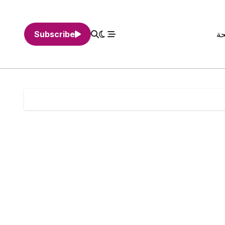
حة
Subscribe