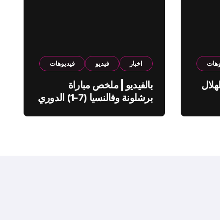
وهات
اخبار
فيديو
فيديوهات
هلال
بالفيديو | ملخص مباراة
برشلونة وفالنسيا (7-1) الدوري
الاسباني