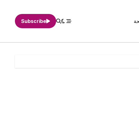
حة
Subscribe