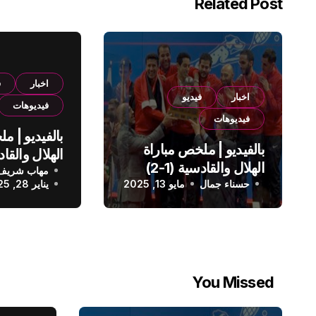
Related Post
اخبار
ف
اخبار
فيديو
فيديوهات
فيديوهات
بالفيديو | م
بالفيديو | ملخص مباراة
الهلال والقادسية (1-2)
مهاب شريف
الدوري الس
حسناء جمال
الدوري السعودي
مايو 13, 2025
يناير 28, 2025
You Missed