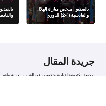
بالفيديو | ملخص مباراة الهلال
بالفيديو
والقادسية (1-2) الدوري
السعودي
السعود
جريدة المقال
صحيفة إلكترونية اخبارية متخصصه فى الشئون العربية واهم الا
r