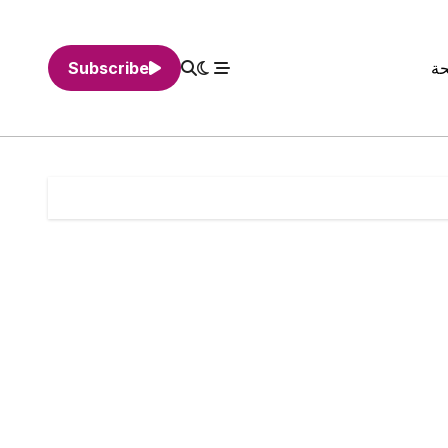
حة
Subscribe