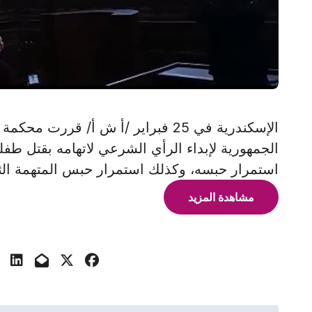
الإسكندرية في 25 فبراير /أ ش أ/ قر
الجمهورية لإبداء الرأي الشرعي لاتهامه بقتل طفل
استمرار حبسه، وكذلك استمرار حبس المتهمة الثا
مشاهدة المزيد