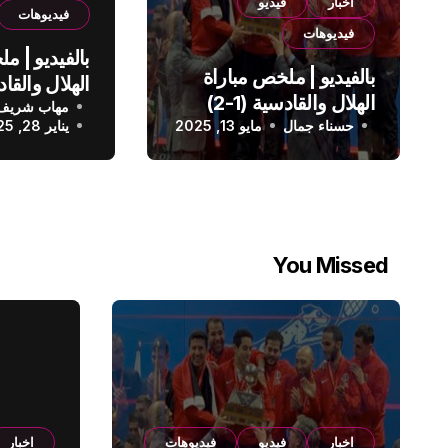
اخبار
فيديو
فيديوهات
فيديوهات
بالفيديو | م
بالفيديو | ملخص مباراة
الهلال والقادسية (1-2)
مهاب شريف
الدوري الس
حسناء جمال
الدوري السعودي
مايو 13, 2025
يناير 28, 2025
You Missed
اخبار
فيديو
فيديوهات
اخبار