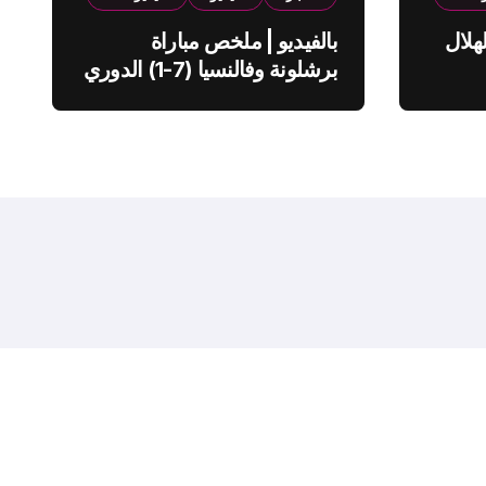
هلال
بالفيديو | ملخص مباراة
برشلونة وفالنسيا (7-1) الدوري
الاسباني