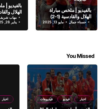
بالفيديو | م
بالفيديو | ملخص مباراة
الهلال والقادسية (1-2)
مهاب شريف
الدوري الس
حسناء جمال
الدوري السعودي
مايو 13, 2025
يناير 28, 2025
You Missed
اخبار
فيديو
فيديوهات
اخبار