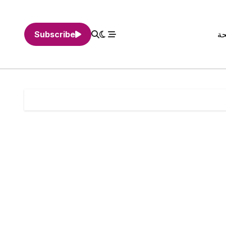
حة
Subscribe