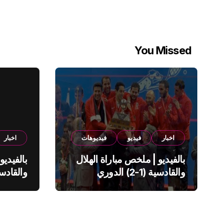
You Missed
اخبار
فيديو
فيديوهات
اخبار
بالفيديو | ملخص مباراة الهلال
بالفيديو
والقادسية (1-2) الدوري
السعودي
السعود