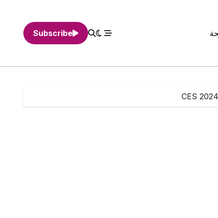
حة
Subscribe