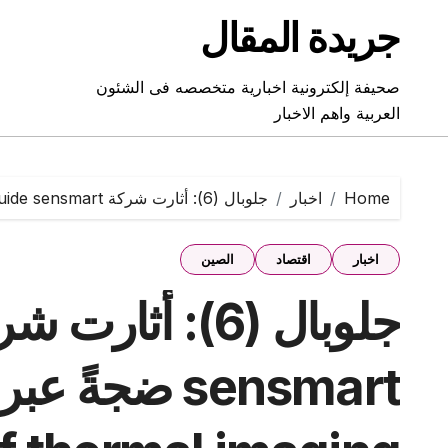
Ski
جريدة المقال
t
conten
صحيفة إلكترونية اخبارية متخصصه فى الشئون
العربية واهم الاخبار
Home
اخبار
جلوبال (6): أثارت شركة Guide sensmart ضجةً عبر إطلاقها لهاتف 3-proof thermal imaging في معرض CES 2024
اخبار
اقتصاد
الصين