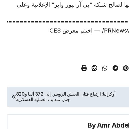
 لصالح شبكة "بي آر نيوز واير" الإعلانية وعلى
=================================
أوكرانيا: ارتفاع قتلى الجيش الروسي إلى 372 ألفا و820
جنديا منذ بدء العملية العسكرية
By
Amr Abde