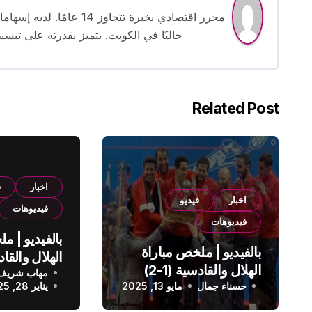
محرر اقتصادي بخبرة تتجاوز
حاليًا في الكويت. يتميز بقدرته على تبسي
Related Post
اخبار
ف
اخبار
فيديو
فيديوهات
فيديوهات
بالفيديو | م
بالفيديو | ملخص مباراة
الهلال والقادسية (1-2)
مهاب شريف
الدوري الس
حسناء جمال
الدوري السعودي
مايو 13, 2025
يناير 28, 2025