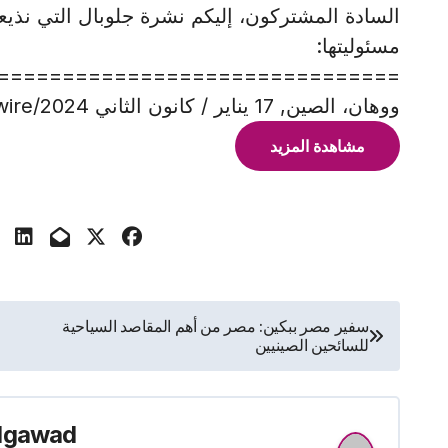
السادة المشتركون، إليكم نشرة جلوبال التي نذيعها
مسئوليتها:
===============================
ووهان، الصين, 17 يناير / كانون الثاني 2024/PRNewswire/ — اختتم معرض CES
مشاهدة المزيد
تصفّح
سفير مصر ببكين: مصر من أهم المقاصد السياحية
للسائحين الصينيين
المقالات
lgawad