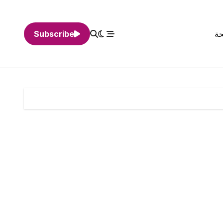
حة
Subscribe