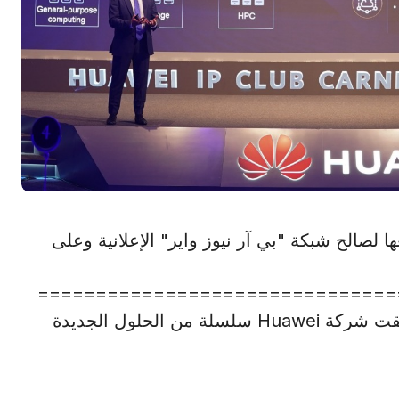
 لصالح شبكة "بي آر نيوز واير" الإعلانية وعلى
===============================