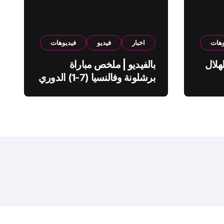
وهات
اخبار
فيديو
فيديوهات
هلال
بالفيديو | ملخص مباراة
برشلونة وفالنسيا (7-1) الدوري
الاسباني