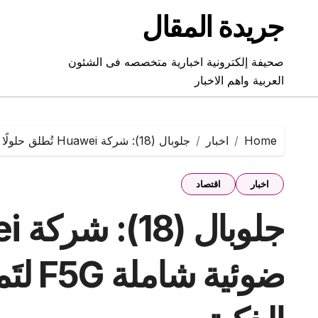
Ski
جريدة المقال
t
conten
صحيفة إلكترونية اخبارية متخصصه فى الشئون
العربية واهم الاخبار
Home
اخبار
جلوبال (18): شركة Huawei تُطلق حلولًا ضوئية شاملة F5G لتَمكين تطوير المطارات الذكية
اخبار
اقتصاد
ضوئية