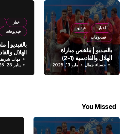
اخبار
ف
اخبار
فيديو
فيديوهات
فيديوهات
بالفيديو | م
بالفيديو | ملخص مباراة
الهلال والقادسية (1-2)
مهاب شريف
الدوري الس
حسناء جمال
الدوري السعودي
مايو 13, 2025
يناير 28, 2025
You Missed