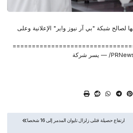
 لصالح شبكة "بي آر نيوز واير" الإعلانية وعلى
===============================
ارتفاع حصيلة قتلى زلزال تايوان المدمر إلى 16 شخصا