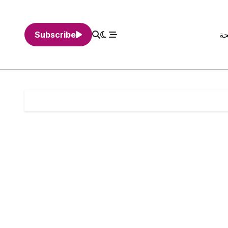
حة
Subscribe