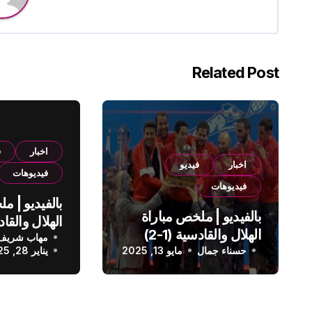
Related Post
اخبار
ف
اخبار
فيديو
فيديوهات
فيديوهات
بالفيديو | م
بالفيديو | ملخص مباراة
الهلال والقادسية (1-2)
مهاب شريف
الدوري الس
حسناء جمال
الدوري السعودي
مايو 13, 2025
يناير 28, 2025