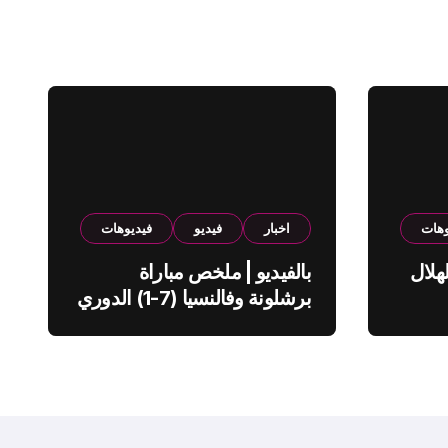
وهات
اخبار
فيديو
فيديوهات
هلال
بالفيديو | ملخص مباراة
برشلونة وفالنسيا (7-1) الدوري
الاسباني