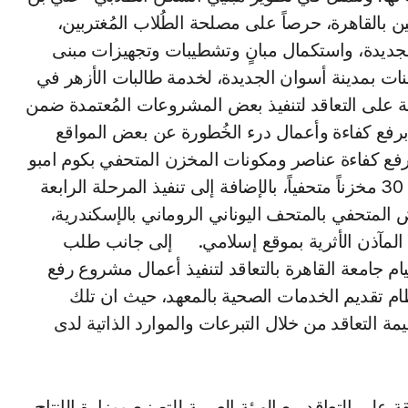
ن بالقاهرة، حرصاً على مصلحة الطُلاب المُغتربين،
الجديدة، واستكمال مبانٍ وتشطيبات وتجهيزات مبنى
بنات بمدينة أسوان الجديدة، لخدمة طالبات الأزهر في
ة على التعاقد لتنفيذ بعض المشروعات المُعتمدة ضمن
ة برفع كفاءة وأعمال درء الخُطورة عن بعض المواقع
رفع كفاءة عناصر ومكونات المخزن المتحفي بكوم امبو
بمنطقة آثار أسوان والنوبة، ضمن مشروع رفع كفاءة 30 مخزناً متحفياً، بالإضافة إلى تنفيذ المرحلة الرابعة
 المتحفي بالمتحف اليوناني الروماني بالإسكندرية،
 المآذن الأثرية بموقع إسلامي. إلى جانب طلب
ام جامعة القاهرة بالتعاقد لتنفيذ أعمال مشروع رفع
تظام تقديم الخدمات الصحية بالمعهد، حيث ان تلك
مة التعاقد من خلال التبرعات والموارد الذاتية لدى
 التعاقد مع الهيئة العربية للتصنيع ووزارة الإنتاج