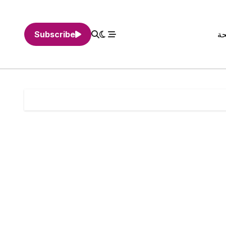
حة
Subscribe