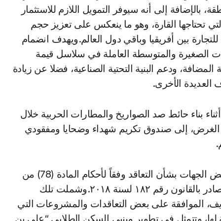
ة، بالإضافة إلى أنه سيوفر التمويل اللازم للاستثمار
لتي تحتاجها القارة، وهو ما ينعكس على تعزيز حجم
ة للتجارة بين أفريقيا وباقي دول العالم.ويهدف انضمام
ات الصغيرة والمتوسطة العاملة في سلاسل قيمة
لمضافة، ودعم البنية التحتية الصناعية، فضلا عن زيادة
اف العديدة الأخرى.
ناء بناء حائط صد الصواريخ والمطارات الحربية خلال
 الغرض، إلى صندوق تكريم شهداء وضحايا ومفقودي
.
– وافق مجلس الوزراء على الطلبات المُقدمة من بعض الجهات بشأن التعاقد وفقاً لأحكام المادة (78) من
قانون تنظيم التعاقدات التي تُبرمها الجهات العامة، الصادر بالقانون رقم ١٨٢ لسنة ٢٠١٨.وشملت تلك
ريف، الموافقة على بعض التعاقدات والمشروعات التي
حة لها، وتتمثل في تطوير مبنيي السكن الطلابي “علي بن