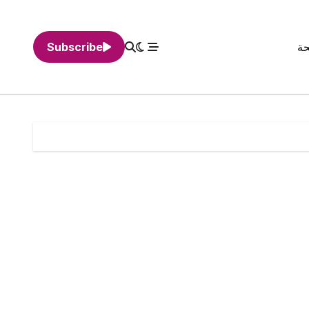
حة
Subscribe