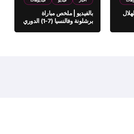
وهات
اخبار
فيديو
فيديوهات
هلال
بالفيديو | ملخص مباراة
برشلونة وفالنسيا (7-1) الدوري
الاسباني