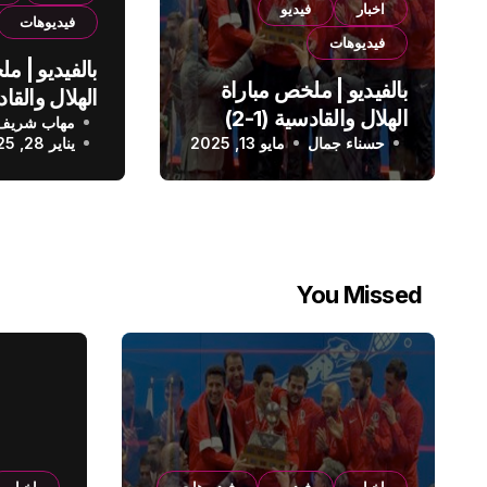
اخبار
فيديو
فيديوهات
فيديوهات
بالفيديو | م
بالفيديو | ملخص مباراة
الهلال والقادسية (1-2)
مهاب شريف
الدوري الس
حسناء جمال
الدوري السعودي
مايو 13, 2025
يناير 28, 2025
You Missed