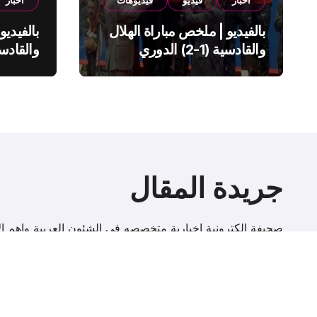
اخبار
فيديو
فيديوهات
اخبار
بالفيديو | ملخص مباراة الهلال
بالفيديو
والقادسية (1-2) الدوري
السعودي
السعود
جريدة المقال
صحيفة إلكترونية اخبارية متخصصه فى الشئون العربية واهم الا
r