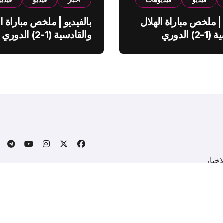
فيديو
فيديوهات
اخبار
فيديو
فيدي
 | ملخص مباراة الهلال
بالفيديو | ملخص مباراة ال
والقادسية (1-2) الدوري
والقادسية (1-2) الدوري
ي
السعودي
خبار
.
Copyright © All rights reserved
|
BlogData
by
Themeansa