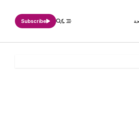
حة
Subscribe