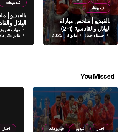
فيديوهات
فيديوهات
بالفيديو | م
بالفيديو | ملخص مباراة
الهلال والقادسية (1-2)
مهاب شريف
الدوري الس
حسناء جمال
الدوري السعودي
مايو 13, 2025
يناير 28, 2025
You Missed
اخبار
فيديو
فيديوهات
اخبار