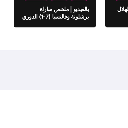
هلال
بالفيديو | ملخص مباراة
برشلونة وفالنسيا (7-1) الدوري
الاسباني