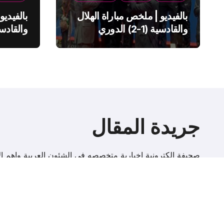
بالفيديو | ملخص مباراة الهلال
بالفيديو
والقادسية (1-2) الدوري
السعودي
السعود
جريدة المقال
صحيفة إلكترونية اخبارية متخصصه فى الشئون العربية واهم الا
r