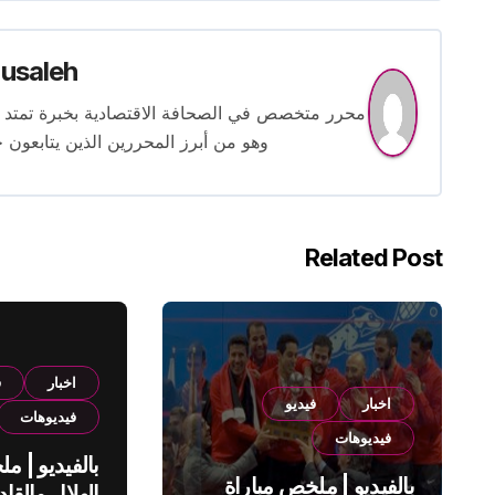
usaleh
وهو من أبرز المحررين الذين يتابعون ح
Related Post
اخبار
ف
اخبار
فيديو
فيديوهات
فيديوهات
بالفيديو | م
بالفيديو | ملخص مباراة