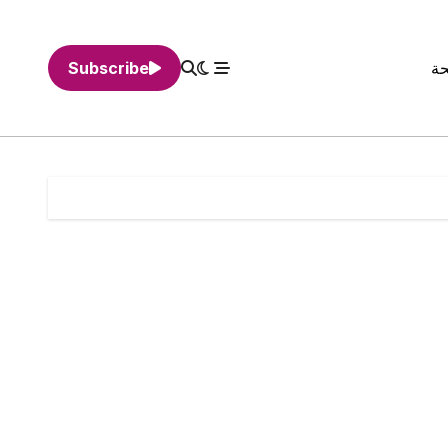
حة
Subscribe