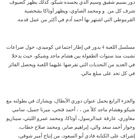
دور بسيم شقيق وسيم الذي يجسده شيكو، كذلك يظهر كضيوف
شرف كل من و ومحمد الصاوي، ويظهر أوتاكا بشخصية
القرموطي التي اشتهر بها أحمد آدم في أكثر من عمل قدمه.
مسلسل اللعبة 4 يدور في إطار اجتماعي كوميدي، حول صراعات
نشبت منذ سنوات الطفولة بين هشام ماجد وشيكو، حيث يدخلا
في العديد من التحديات التي تفرضها عليهما اللعبة ويحصل الفائز
في كل تحد على مبلغ مالي.
والجزء الرابع يحمل عنوان دوري الأبطال، ويشارك في بطولته مع
شيكو وهشام ماجد كلاً من ، ، أحمد فتحي، ميرنا جميل، سامي
مغاوري، عارفة عبدالرسول، أوتاكا، ومحمد عمرو الليثي، سيناريو
وحوار أحمد سعد والي، إبراهيم صابر، ومحمد صلاح خطاب،
إشراف على الكتابة فادي أبو السعود، من إنتاج أمير شوقي،