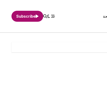
حة
Subscribe