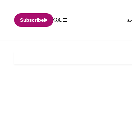
حة
Subscribe