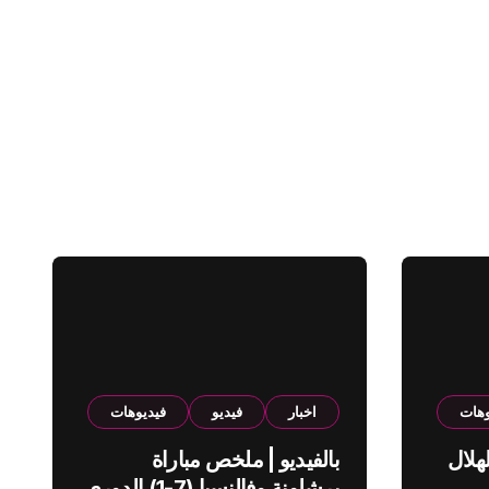
وهات
اخبار
فيديو
فيديوهات
هلال
بالفيديو | ملخص مباراة
برشلونة وفالنسيا (7-1) الدوري