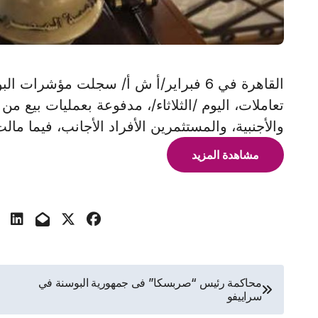
القاهرة في 6 فبراير/أ ش أ/ سجلت مؤشر
تعاملات، اليوم /الثلاثاء/، مدفوعة بعمليات بيع م
والأجنبية، والمستثمرين الأفراد الأجانب، فيما م
مشاهدة المزيد
تصفّح
محاكمة رئيس “صربسكا” فى جمهورية البوسنة في
سراييفو
المقالات