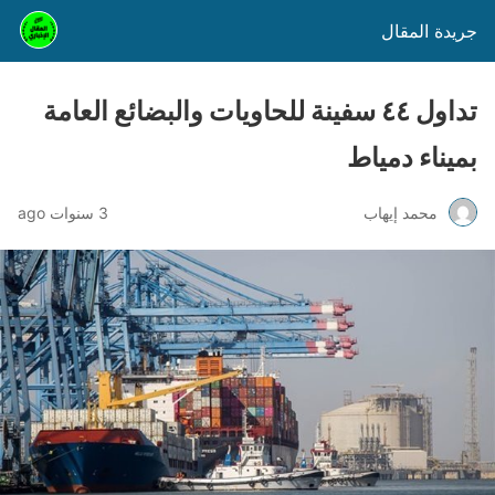
جريدة المقال
تداول ٤٤ سفينة للحاويات والبضائع العامة
بميناء دمياط
محمد إيهاب
3 سنوات ago