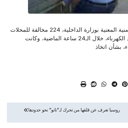
القاهرة في 24 نوفمبر /أ ش أ/ حررت الأجهزة الأمنية المعنية بوزارة الداخلية، 224 مخالفة للمحلات
التي لم تلتزم بقرار مجلس الوزراء بالغلق لترشيد الكهرباء، خلال الـ24 ساعة الماضية. وكانت
ء، بشأن اتخاذ
روسيا تعرف عن قلقها من تحرك لـ”ناتو” نحو حدودها