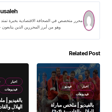
usaleh
وهو من أبرز المحررين الذين يتابعون ح
Related Post
اخبار
ف
اخبار
فيديو
فيديوهات
فيديوهات
بالفيديو | م
بالفيديو | ملخص مباراة
الهلال والقادسية (1-2)