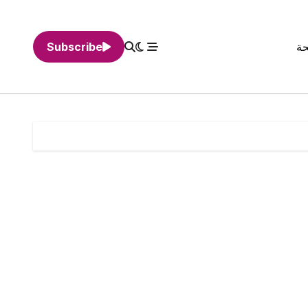
حة
Subscribe