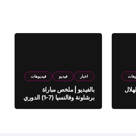
وهات
اخبار
فيديو
فيديوهات
هلال
بالفيديو | ملخص مباراة
برشلونة وفالنسيا (7-1) الدوري
الاسباني