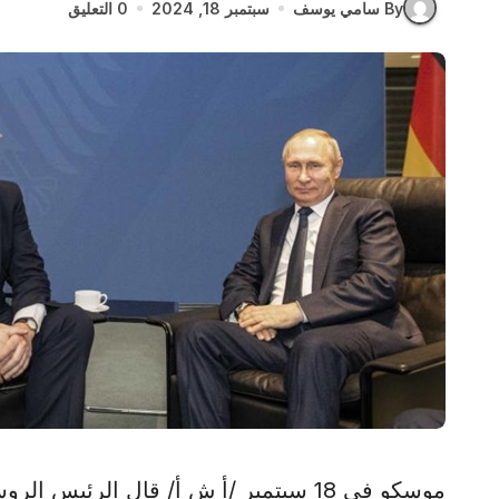
By سامي يوسف
سبتمبر 18, 2024
0 التعليق
موسكو في 18 سبتمبر /أ ش أ/ قال الرئيس