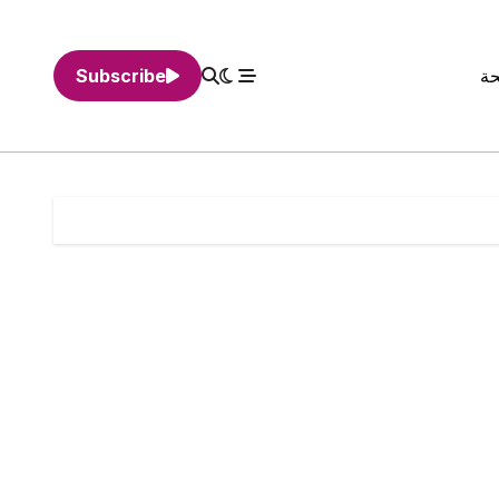
حة
Subscribe