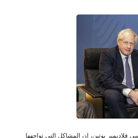
 الروسي فلاديمير بوتين، إن المشاكل التي تواجهها