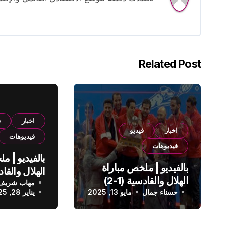
Related Post
اخبار
ف
اخبار
فيديو
فيديوهات
فيديوهات
بالفيديو | م
بالفيديو | ملخص مباراة
الهلال والقادسية (1-2)
مهاب شريف
الدوري الس
حسناء جمال
الدوري السعودي
مايو 13, 2025
يناير 28, 2025