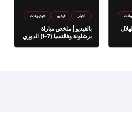
وهات
اخبار
فيديو
فيديوهات
هلال
بالفيديو | ملخص مباراة
برشلونة وفالنسيا (7-1) الدوري
الاسباني