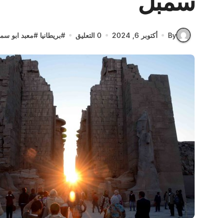
سمبل
By
أكتوبر 6, 2024
0 التعليق
#
بريطانيا
#
معبد ابو سم