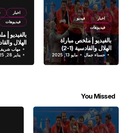
اخبار
ف
اخبار
فيديو
فيديوهات
فيديوهات
بالفيديو | م
بالفيديو | ملخص مباراة
الهلال والقادسية (1-2)
مهاب شريف
الدوري الس
حسناء جمال
الدوري السعودي
مايو 13, 2025
يناير 28, 2025
You Missed