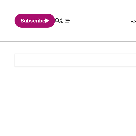
حة
Subscribe