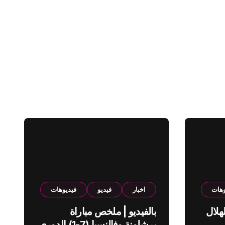
وهات
اخبار
فيديو
فيديوهات
هلال
بالفيديو | ملخص مباراة
برشلونة وفالنسيا (7-1) الدوري