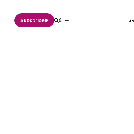
حة
Subscribe