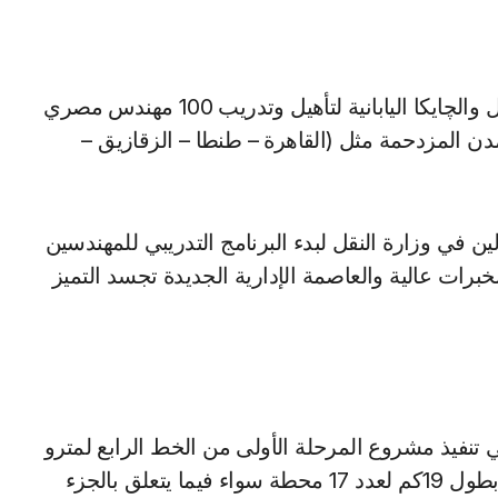
وتناولت المباحثات التعاون المستقبلي بين وزارة النقل والچايكا اليابانية لتأهيل وتدريب 100 مهندس مصري
ن المزدحمة مثل (القاهرة – طنطا – الزقازيق –
 في وزارة النقل لبدء البرنامج التدريبي للمهندسين
رات عالية والعاصمة الإدارية الجديدة تجسد التميز
في تنفيذ مشروع المرحلة الأولى من الخط الرابع لمترو
الأنفاق التي تمتد من مدينة 6 أكتوبر حتي الفسطاط بطول 19كم لعدد 17 محطة سواء فيما يتعلق بالجزء