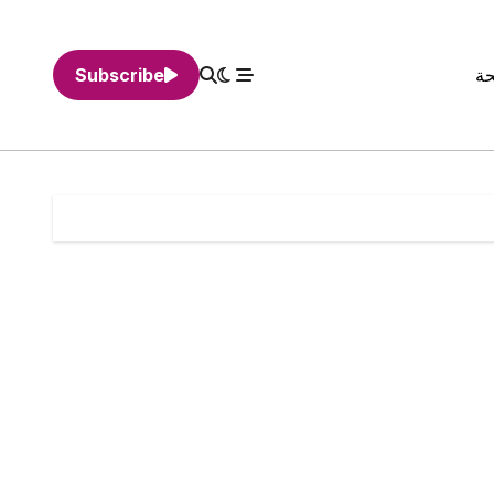
حة
Subscribe