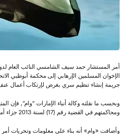
أمر المستشار حمد سيف الشامسي النائب العام لدولة الإمارات بإحالة 84 متهماً أغلبهم من أعضاء تنظيم
الإخوان المسلمين الإرهابي إلى محكمة أبوظبي الاتحا
جريمة إنشاء تنظيم سري بغرض لإرتكاب أعمال عنف 
وبحسب ما نقلته وكالة أنباء الإمارات “وام”, فإن الم
ومحاكمتهم في القضية رقم (17) لسنة 2013 جزاء أمن الدولة.
وأضافت «وام» أنه بناء على معلومات وتحريات أمر ال