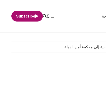
حة
Subscribe