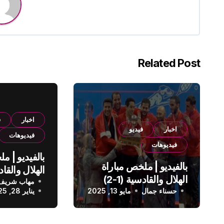
Related Post
اخبار
ف
اخبار
فيديو
فيديوهات
فيديوهات
بالفيديو | م
بالفيديو | ملخص مباراة
الهلال والقادسية (1-2)
مهاب شريف
الدوري الس
حسناء جمال
الدوري السعودي
مايو 13, 2025
يناير 28, 2025