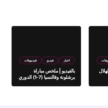
وهات
اخبار
فيديو
فيديوهات
هلال
بالفيديو | ملخص مباراة
برشلونة وفالنسيا (7-1) الدوري
الاسباني