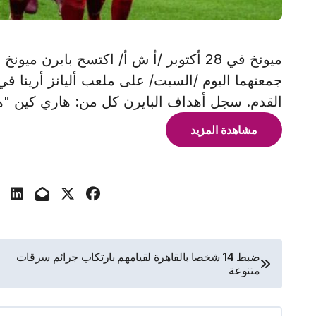
جمعتهما اليوم /السبت/ على ملعب أليانز أرينا في
القدم. سجل أهداف البايرن كل من: هاري كين "ه
مشاهدة المزيد
تصفّح
ضبط 14 شخصا بالقاهرة لقيامهم بارتكاب جرائم سرقات
متنوعة
المقالات