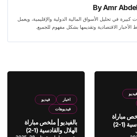
By
Amr Abde
 14 عامًا. لديه إسهامات كبيرة في تحليل الأسواق المالية الدولية والإقليمية، ويعمل
ط الأخبار الاقتصادية وتقديمها بشكل مفهوم للجميع.
يديو
اخبار
فيديو
فيديوهات
لخص مباراة
بالفيديو | ملخص مباراة
الهلال والقادسية (1-2)
الهلال والقادسية (1-2)
عودي