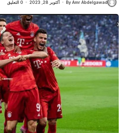
By Amr Abdelgawad
أكتوبر 28, 2023
0 التعليق