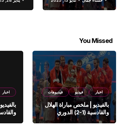
حسناء جمال
الدوري السعودي
مايو 13, 2025
يناير 28, 2025
You Missed
اخبار
فيديو
فيديوهات
اخبار
بالفيديو | ملخص مباراة الهلال
بالفيديو
والقادسية (1-2) الدوري
السعودي
السعود