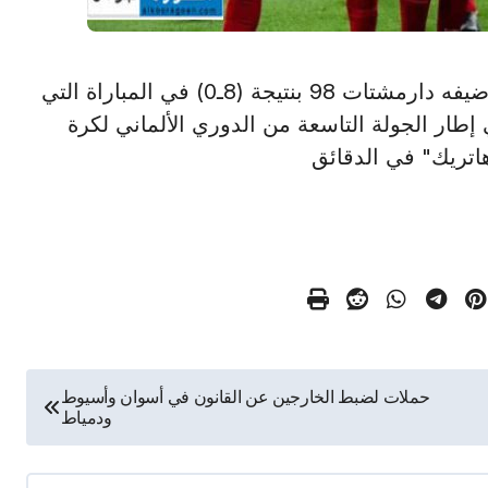
ميونخ في 28 أكتوبر /أ ش أ/ اكتسح بايرن ميونخ ضيفه دارمشتات 98 بنتيجة (8ـ0) في المباراة التي
 إطار الجولة التاسعة من الدوري الألماني لكرة
اتريك" في الدقائق
حملات لضبط الخارجين عن القانون في أسوان وأسيوط
ودمياط