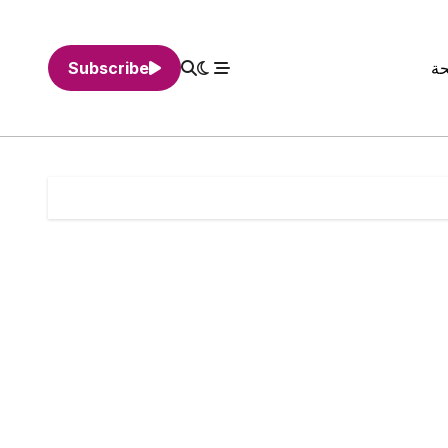
حة
Subscribe