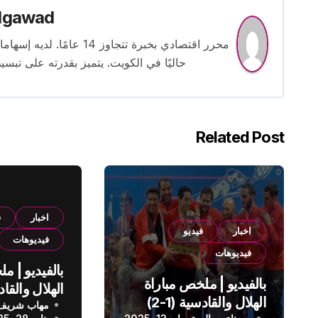
lgawad
محرر اقتصادي بخبرة تتجاوز
حاليًا في الكويت. يتميز بقدرته على تبسي
Related Post
اخبار
ف
اخبار
فيديو
فيديوهات
فيديوهات
بالفيديو | م
بالفيديو | ملخص مباراة
الهلال والقادسية (1-2)
مهاب شريف
الدوري الس