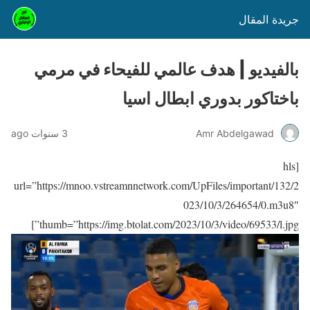
جريدة المقال
بالفيديو | هدف عالمي للفيحاء في مرمي
باختاكور بدوري ابطال اسيا
Amr Abdelgawad
3 سنوات ago
[hls
url=”https://mnoo.vstreamnnetwork.com/UpFiles/important/132/2
023/10/3/264654/0.m3u8″
thumb=”https://img.btolat.com/2023/10/3/video/69533/l.jpg”]