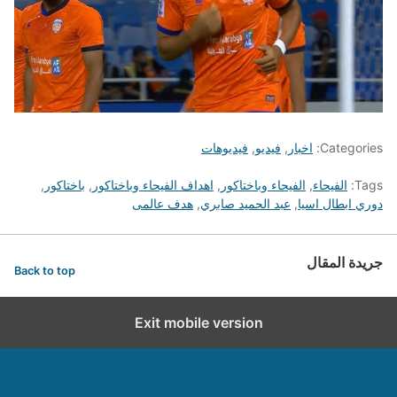
Categories:
اخبار
,
فيديو
,
فيديوهات
Tags:
الفيحاء
,
الفيحاء وباختاكور
,
اهداف الفيحاء وباختاكور
,
باختاكور
,
دوري ابطال اسيا
,
عبد الحميد صابري
,
هدف عالمى
جريدة المقال
Back to top
Exit mobile version