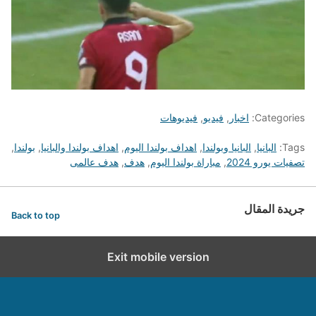
Categories:
اخبار
,
فيديو
,
فيديوهات
Tags:
البانيا
,
البانيا وبولندا
,
اهداف بولندا اليوم
,
اهداف بولندا والبانيا
,
بولندا
,
تصفيات يورو 2024
,
مباراة بولندا اليوم
,
هدف
,
هدف عالمى
جريدة المقال
Back to top
Exit mobile version