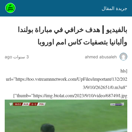
جريدة المقال
بالفيديو | هدف خرافي في مباراة بولندا
وألبانيا بتصفيات كاس امم اوروبا
ahmed abusaleh
3 سنوات ago
[hls
url=”https://too.vstreamnnetwork.com/UpFiles/important/132/202
3/9/10/262651/0.m3u8″
thumb=”https://img.btolat.com/2023/9/10/video/68749/l.jpg”]