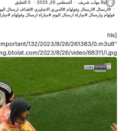
By مهاب شريف
أغسطس 26, 2023
0 التعليق
#
ارسنال
#
ارسنال وفولهام
#
الدوري الانجليزي
#
اهداف ارسنال اليو
فولهام وارسنال
#
مباراة ارسنال اليوم
#
مباراة ارسنال وفولهام
#
مبارا
[hls
/important/132/2023/8/26/261383/0.m3u8″
g.btolat.com/2023/8/26/video/68311/l.jpg”]