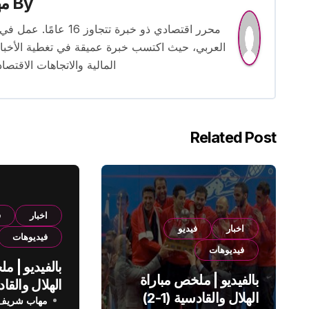
By
م
محرر اقتصادي ذو خبرة
العربي، حيث اكتسب خبرة عميقة في تغطية الأخبار 
المالية والاتجاهات الاقتصاد
Related Post
اخبار
ف
اخبار
فيديو
فيديوهات
فيديوهات
بالفيديو | م
بالفيديو | ملخص مباراة
الهلال والقادسية (1-2)
مهاب شريف
الدوري الس