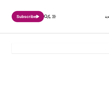
حة
Subscribe