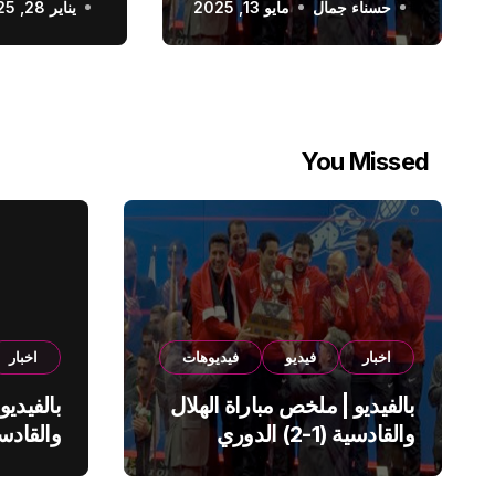
حسناء جمال
الدوري السعودي
مايو 13, 2025
يناير 28, 2025
You Missed
اخبار
فيديو
فيديوهات
اخبار
بالفيديو | ملخص مباراة الهلال
بالفيديو
والقادسية (1-2) الدوري
السعودي
السعود