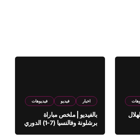
وهات
اخبار
فيديو
فيديوهات
هلال
بالفيديو | ملخص مباراة
برشلونة وفالنسيا (7-1) الدوري
الاسباني