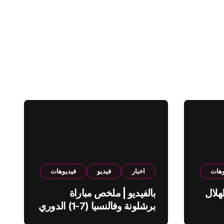
وهات
اخبار
فيديو
فيديوهات
هلال
بالفيديو | ملخص مباراة
برشلونة وفالنسيا (7-1) الدوري
الاسباني