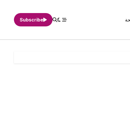
حة
Subscribe