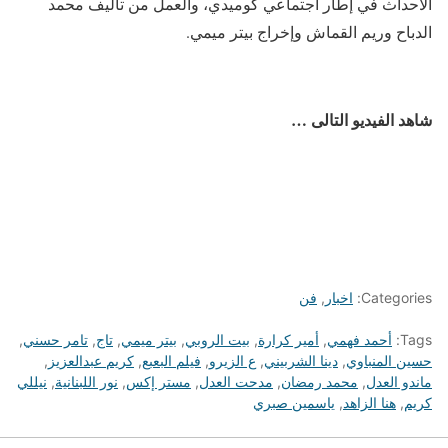
الأحداث في إطار اجتماعي كوميدي، والعمل من تأليف محمد
الدباح وريم القماش وإخراج بيتر ميمي.
شاهد الفيديو التالى …
Categories:
اخبار
,
فن
Tags:
أحمد فهمي
,
أمير كرارة
,
بيت الروبي
,
بيتر ميمي
,
تاج
,
تامر حسني
,
حسين المنباوي
,
دينا الشربيني
,
ع الزيرو
,
فيلم البعبع
,
كريم عبدالعزيز
,
ماندو العدل
,
محمد رمضان
,
مدحت العدل
,
مستر إكس
,
نور اللبنانية
,
نيللي
كريم
,
هنا الزاهد
,
ياسمين صبري