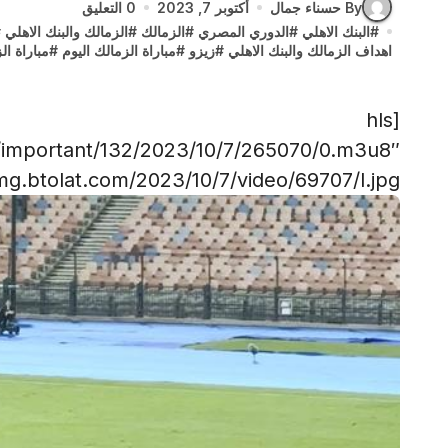
By حسناء جمال
أكتوبر 7, 2023
0 التعليق
#
البنك الاهلي
#
الدوري المصري
#
الزمالك
#
الزمالك والبنك الاهلي
#
اهداف الزمالك والبنك الاهلي
#
زيزو
#
مباراة الزمالك اليوم
#
مباراة ال
[hls
/important/132/2023/10/7/265070/0.m3u8″
g.btolat.com/2023/10/7/video/69707/l.jpg”]