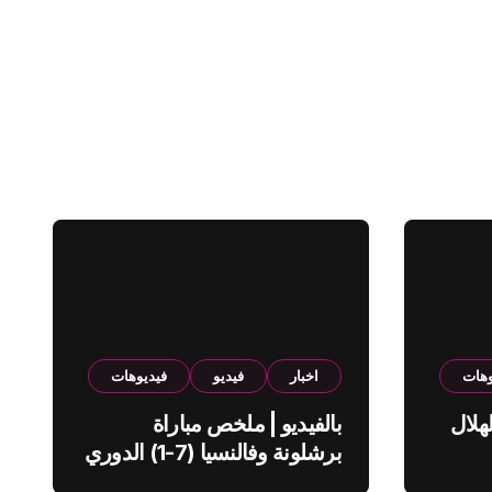
وهات
اخبار
فيديو
فيديوهات
هلال
بالفيديو | ملخص مباراة
برشلونة وفالنسيا (7-1) الدوري
الاسباني