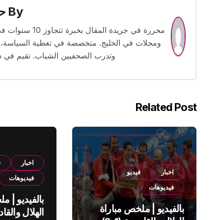
By
حس
محررة في جريدة
ومجلات في الخليج. متخصصة في تغطية السياسة، ا
وتدرب الصحفيين الشباب. تقيم في دبي 
Related Post
اخبار
ف
اخبار
فيديو
فيديوهات
فيديوهات
بالفيديو | م
بالفيديو | ملخص مباراة