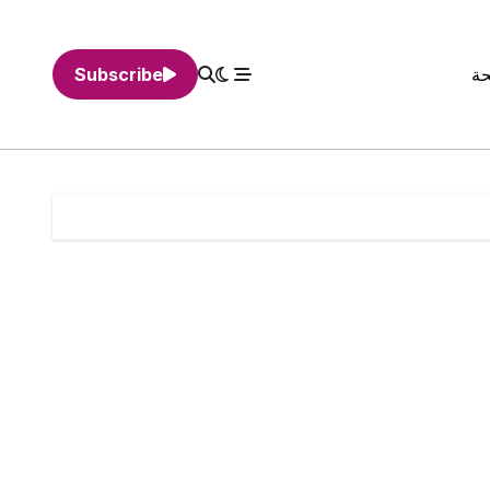
حة
Subscribe