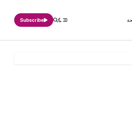
حة
Subscribe