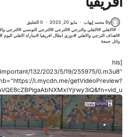
افريقيا
By محمد إيهاب
مايو 20, 2023
0 التعليق
#
الاهلي
#
الاهلي والترجي
#
الترجي
#
الترجي التونسي
#
الترجي وال
#
اهداف الترجي والاهلي
#
دوري ابطال افريقيا
#
مباراة الاهلي اليوم
#
وائل جمعة
[hls
s/important/132/2023/5/19/255975/0.m3u8″
mb=”https://i.mycdn.me/getVideoPreview?
VQE8cZBPigaAbNXMxIYjrwy3iQ&fn=vid_u”]