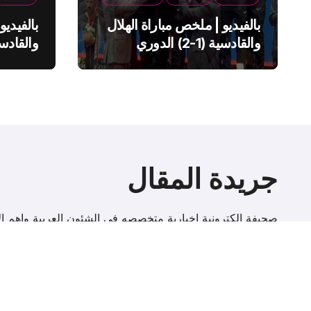
بالفيديو | ملخص مباراة الهلال
بالفيديو
والقادسية (1-2) الدوري
السعودي
السعود
جريدة المقال
صحيفة إلكترونية اخبارية متخصصه فى الشئون العربية واهم الا
r