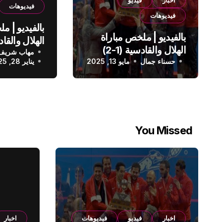
اخبار
فيديو
فيديوهات
فيديوهات
بالفيديو | م
بالفيديو | ملخص مباراة
الهلال والقادسية (1-2)
مهاب شريف
الدوري الس
حسناء جمال
الدوري السعودي
مايو 13, 2025
يناير 28, 2025
You Missed
اخبار
فيديو
فيديوهات
اخبار