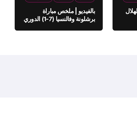
هلال
بالفيديو | ملخص مباراة
برشلونة وفالنسيا (7-1) الدوري
الاسباني