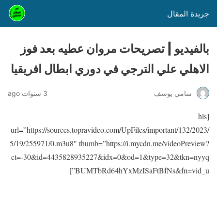
جريدة المقال
بالفيديو | تصريحات مروان عطيه بعد فوز
الاهلي علي الترجي في دوري ابطال افريقيا
سامي يوسف
3 سنوات ago
[hls
url=”https://sources.topravideo.com/UpFiles/important/132/2023/
5/19/255971/0.m3u8″ thumb=”https://i.mycdn.me/videoPreview?
ct=-30&id=4435828935227&idx=0&od=1&type=32&tkn=nyyq
BUMTbRd64hYxMzISaFtBfNs&fn=vid_u”]