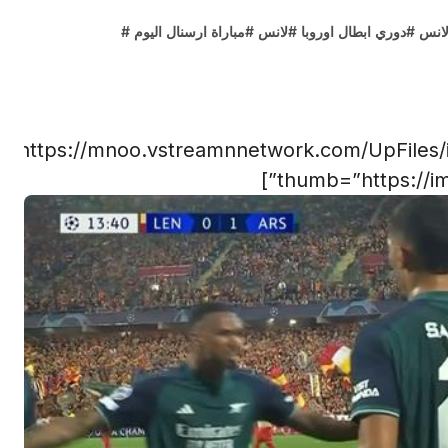
لانس
#
دوري ابطال اوروبا
#
لانس
#
مباراة ارسنال اليوم
#
l=”https://mnoo.vstreamnnetwork.com/UpFiles
thumb=”https://im