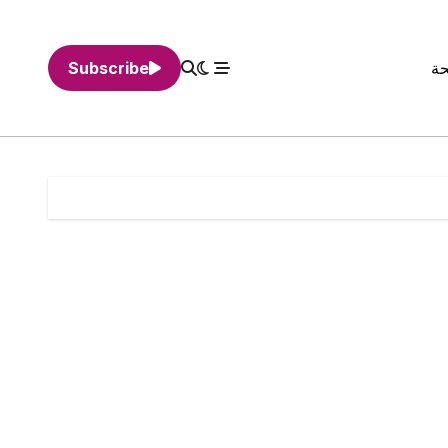
حة
Subscribe