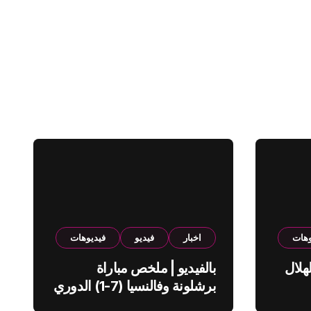
وهات
اخبار
فيديو
فيديوهات
هلال
بالفيديو | ملخص مباراة
برشلونة وفالنسيا (7-1) الدوري
الاسباني