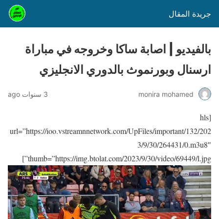
جريدة المقال
بالفيديو | اصابة ساكا وخروجه في مباراة
ارسنال وبورنموث بالدوري الانجليزي
monira mohamed
3 سنوات ago
[hls
url=”https://ioo.vstreamnnetwork.com/UpFiles/important/132/202
3/9/30/264431/0.m3u8″
thumb=”https://img.btolat.com/2023/9/30/video/69449/l.jpg”]