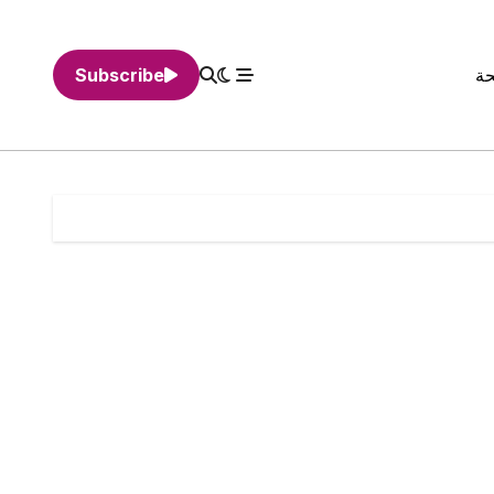
حة
Subscribe