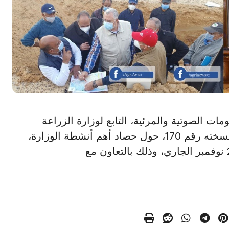
 المعلومات الصوتية والمرئية، التابع لوزارة الزراعة
واستصلاح الأراضي "الإنفوجراف الأسبوعي" في نسخته رقم 170، حول حصاد أهم أنشطة الوزارة،