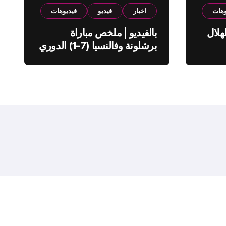
وهات
اخبار
فيديو
فيديوهات
هلال
بالفيديو | ملخص مباراة
برشلونة وفالنسيا (7-1) الدوري
الاسباني