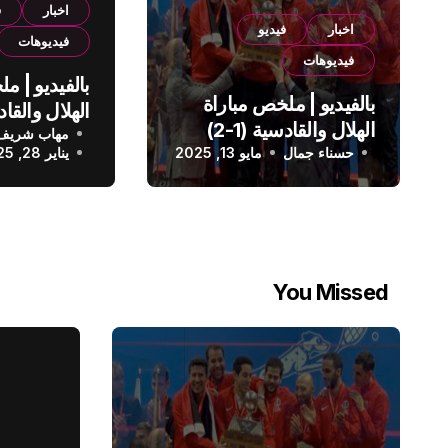
اخبار
ف
اخبار
فيديو
فيديوهات
فيديوهات
بالفيديو | م
بالفيديو | ملخص مباراة
الهلال والقادسية (1-2)
مهاب شريف
الدوري الس
حسناء جمال
الدوري السعودي
مايو 13, 2025
يناير 28, 2025
You Missed