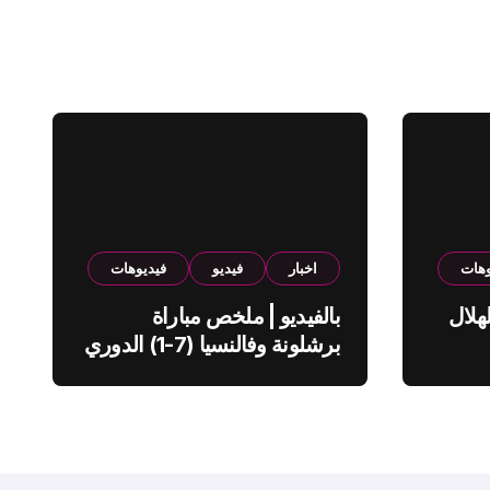
وهات
اخبار
فيديو
فيديوهات
هلال
بالفيديو | ملخص مباراة
برشلونة وفالنسيا (7-1) الدوري
الاسباني