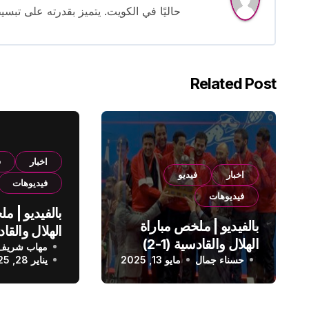
حاليًا في الكويت. يتميز بقدرته على تبسي
Related Post
اخبار
ف
اخبار
فيديو
فيديوهات
فيديوهات
بالفيديو | م
بالفيديو | ملخص مباراة
الهلال والقادسية (1-2)
مهاب شريف
الدوري الس
حسناء جمال
الدوري السعودي
مايو 13, 2025
يناير 28, 2025