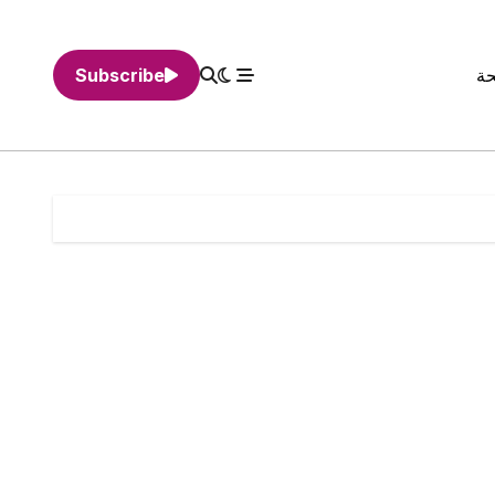
حة
Subscribe