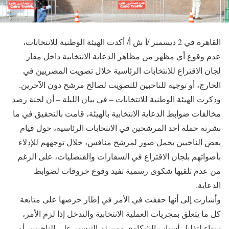
القاهرة في 2 ديسمبر /أ ش أ/ أكدت الهيئة الوطنية للانتخابات،
عدم وقوع أي مظهر من مظاهر الدعاية الانتخابية داخل مقار
لجان الاقتراع للانتخابات الرئاسية خلال تصويت المصريين في
الخارج، أو توجيه للناخبين للتصويت لصالح مرشح دون الآخرين.
وذكرت الهيئة الوطنية للانتخابات – في بيان الليلة – أن لجنة رصد
مخالفات ضوابط الدعاية الانتخابية بالهيئة، قامت بالتحقيق في ما
نشرته حملة أحد المرشحين في الانتخابات الرئاسية، حول قيام
بعض الناخبين بحمل صور لمرشح منافس، خلال توجههم للإدلاء
بأصواتهم بلجان الاقتراع في السفارات والقنصليات، على الرغم
من عدم تلقيها شكوى رسمية تفيد وقوع خروقات لضوابط
الدعاية.
وأشارت إلى أنها حققت في الأمر في إطار حرصها على متابعة
كل ما يتعلق بمجريات العملية الانتخابية والتدخل إذا لزم الأمر،
سواء لتذليل أسباب الشكاوى ومن ثم التيسير على الناخبين، أو