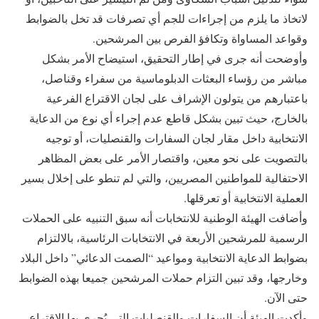
لاتخاذ ما يلزم من إجراءات للجم أي تصرفات قد تخل بالضوابط
وقواعد المساواة وتكافؤ الفرص بين المرشحين.
وأوضحت أنه جرى في إطار التحقيق، استيضاح الأمر بشكل
مباشر من رؤساء البعثات الدبلوماسية من سفراء وقناصل،
باعتبارهم من يتولون الإشراف على لجان الاقتراع الفرعية
بالخارج، حيث تبين بشكل قاطع عدم إجراء أي نوع من الدعاية
الانتخابية داخل مقار لجان السفارات والقنصليات، أو توجيه
بالتصويت على نحو معين، واقتصار الأمر على بعض المظاهر
الاحتفالية للمواطنين المصريين، والتي لم تنطو على إخلال بسير
العملية الانتخابية أو تعرقلها.
وأضافت الهيئة الوطنية للانتخابات أنه سبق التنبيه على الحملات
الرسمية للمرشحين الأربعة في الانتخابات الرئاسية، بالالتزام
بضوابط الدعاية الانتخابية ومواعيد “الصمت الدعائي” داخل البلاد
وخارجها، وقد تبين التزام حملات المرشحين جميعا بهذه الضوابط
حتى الآن.
وأكدت الهيئة أن السفارات والقنصليات التي يُجرى بها الاقتراع،