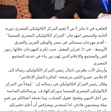
القاهرة في 6 يناير /أ ش أ/ يُقيم المركز الكاثوليكي المصري دورته
الثانية والسبعين لمهرجان “المركز الكاثوليكي المصري للسينما”
– أقدم مهرجان سينمائي في مصر والوطن العربي والشرق
الأوسط – في 23 فبراير المقبل، حيث يُكرم المهرجان خلالها رموز
الفن والمجتمع والإعلام الذين لهم دور بناء في خدمة المجتمع
المصري.
وأرسل الأب بطرس دانيال رئيس المركز الكاثوليكي رسالة إلى
الإعلامي عمرو الليثي بترشيحه “لجائزة التميّز الإعلامي”.
وقال رئيس المركز الكاثوليكي في رسالته إن: ” إيماناً من المركز
الكاثوليكي المصري للسينما بدوركم الهادف، ورسالتكم السامية
من أجل التنوير وتفتيح عقول الشباب، وما تحمله أعمالكم من قيمٍ
نبيلة ومضمونٍ هادفٍ، لذا يُسعدني ويشرّفني أن أُعلم حضرتكم