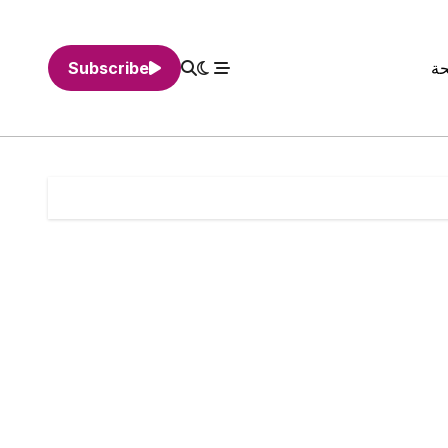
حة
Subscribe