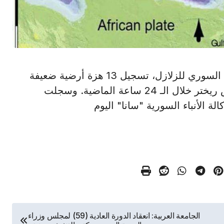
دمشق في 20 مايو /أ ش أ/ أعلن المركز الوطني السوري للزلازل، تسجيل 13 هزة أرضية ضعيفة
تراوحت قوتها ما بين 1.9 و3.7 درجات على مقياس ريختر خلال الـ 24 ساعة الماضية. وسجلت
ة الأنباء السورية "سانا" اليوم
الجامعة العربية: انعقاد الدورة العادية (59) لمجلس وزراء