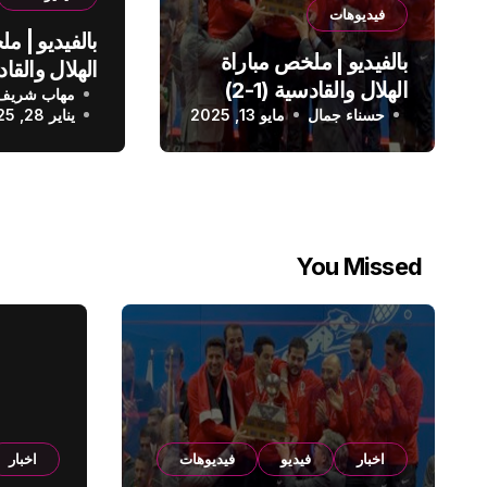
فيديوهات
بالفيديو | م
بالفيديو | ملخص مباراة
الهلال والقادسية (1-2)
مهاب شريف
الدوري الس
حسناء جمال
الدوري السعودي
مايو 13, 2025
يناير 28, 2025
You Missed
اخبار
فيديو
فيديوهات
اخبار