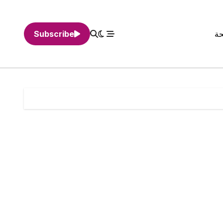
حة
Subscribe