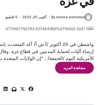
في غزة
By monira mohamed
أكتوبر 20, 2023
0 التعليق
واشنطن في 20 أكتوبر /أ ش أ/ أكد المت
إرساء آليات لحماية المدنيين في قطاع غزة. وقال م
الأمريكية اليوم /الجمعة/ ـ "إن الولايات المتحدة
مشاهدة المزيد