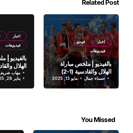
Related Post
اخبار
ف
اخبار
فيديو
فيديوهات
فيديوهات
بالفيديو | م
بالفيديو | ملخص مباراة
الهلال والقادسية (1-2)
مهاب شريف
الدوري الس
حسناء جمال
الدوري السعودي
مايو 13, 2025
يناير 28, 2025
You Missed