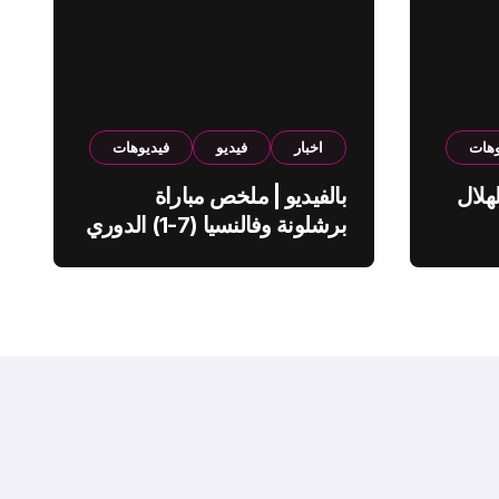
وهات
اخبار
فيديو
فيديوهات
هلال
بالفيديو | ملخص مباراة
برشلونة وفالنسيا (7-1) الدوري
الاسباني