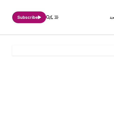
حة
Subscribe